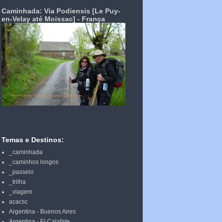
Caminhada: Via Podiensis [Le Puy-
en-Velay até Moissac] - França
Temas e Destinos:
_caminhada
_caminhos longos
_passeio
_trilha
_viagem
acacsc
Argentina - Buenos Aires
Argentina - El Calafate