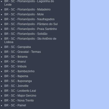
BR - SC - Florianópolis - Lagoinha do
Leste
BR - SC - Florianópolis - Matadeiro
BR - SC - Florianópolis - Mole
BR - SC - Florianópolis - Naufragados
BR - SC - Florianópolis - Pântano do Sul
BR - SC - Florianópolis - Praia Santinho
BR - SC - Florianópolis - Solidão
BR - SC - Florianópolis - Sto Antônio de
Lisboa
BR - SC - Garopaba
BR - SC - Gravatal - Termas
BR - SC - Ibirama
BR - SC - Imaruí
BR - SC - Imbuia
BR - SC - Itaimbezinho
BR - SC - Itapema
BR - SC - Ituporanga
BR - SC - Joinville
BR - SC - Leoberto Leal
BR - SC - Major Gercino
BR - SC - Nova Trento
BR - SC - Painel