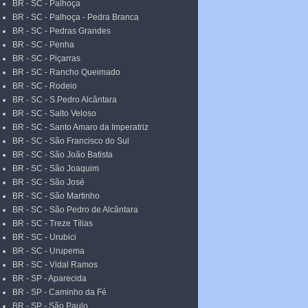
BR - SC - Palhoça
BR - SC - Palhoça - Pedra Branca
BR - SC - Pedras Grandes
BR - SC - Penha
BR - SC - Piçarras
BR - SC - Rancho Queimado
BR - SC - Rodeio
BR - SC - S.Pedro Alcântara
BR - SC - Salto Veloso
BR - SC - Santo Amaro da Imperatriz
BR - SC - São Francisco do Sul
BR - SC - São João Batista
BR - SC - São Joaquim
BR - SC - São José
BR - SC - São Martinho
BR - SC - São Pedro de Alcântara
BR - SC - Treze Tílias
BR - SC - Urubici
BR - SC - Urupema
BR - SC - Vidal Ramos
BR - SP - Aparecida
BR - SP - Caminho da Fé
BR - SP - São Paulo