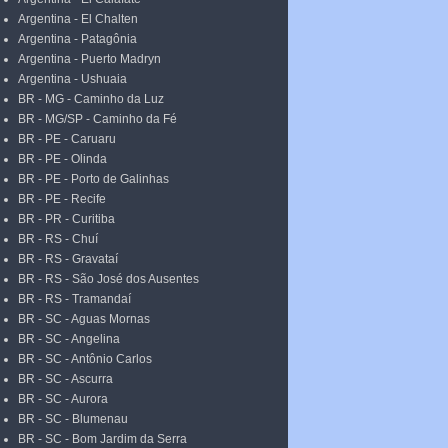
Argentina - El Chalten
Argentina - Patagônia
Argentina - Puerto Madryn
Argentina - Ushuaia
BR - MG - Caminho da Luz
BR - MG/SP - Caminho da Fé
BR - PE - Caruaru
BR - PE - Olinda
BR - PE - Porto de Galinhas
BR - PE - Recife
BR - PR - Curitiba
BR - RS - Chuí
BR - RS - Gravataí
BR - RS - São José dos Ausentes
BR - RS - Tramandaí
BR - SC - Aguas Mornas
BR - SC - Angelina
BR - SC - Antônio Carlos
BR - SC - Ascurra
BR - SC - Aurora
BR - SC - Blumenau
BR - SC - Bom Jardim da Serra