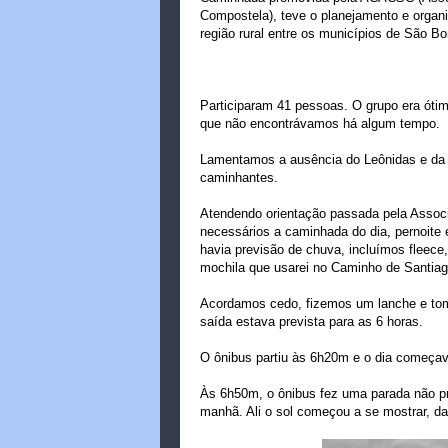
Compostela), teve o planejamento e organi
região rural entre os municípios de São B
Participaram 41 pessoas. O grupo era ótim
que não encontrávamos há algum tempo.
Lamentamos a ausência do Leônidas e da 
caminhantes.
Atendendo orientação passada pela Associ
necessários a caminhada do dia, pernoite e
havia previsão de chuva, incluímos fleece
mochila que usarei no Caminho de Santiag
Acordamos cedo, fizemos um lanche e toma
saída estava prevista para as 6 horas.
O ônibus partiu às 6h20m e o dia começava
Às 6h50m, o ônibus fez uma parada não 
manhã. Ali o sol começou a se mostrar, d