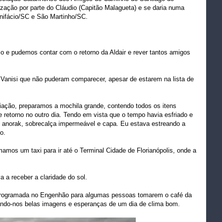
zação por parte do Cláudio (Capitão Malagueta) e se daria numa
onifácio/SC e São Martinho/SC.
o e pudemos contar com o retorno da Aldair e rever tantos amigos
Vanisi que não puderam comparecer, apesar de estarem na lista de
ação, preparamos a mochila grande, contendo todos os itens
 retorno no outro dia. Tendo em vista que o tempo havia esfriado e
, anorak, sobrecalça impermeável e capa. Eu estava estreando a
o.
mos um taxi para ir até o Terminal Cidade de Florianópolis, onde a
 a receber a claridade do sol.
programada no Engenhão para algumas pessoas tomarem o café da
ando-nos belas imagens e esperanças de um dia de clima bom.