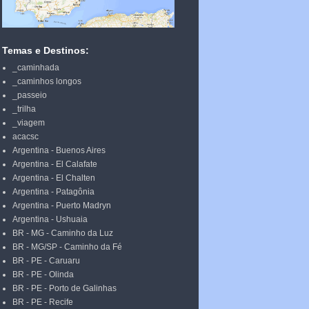
Temas e Destinos:
_caminhada
_caminhos longos
_passeio
_trilha
_viagem
acacsc
Argentina - Buenos Aires
Argentina - El Calafate
Argentina - El Chalten
Argentina - Patagônia
Argentina - Puerto Madryn
Argentina - Ushuaia
BR - MG - Caminho da Luz
BR - MG/SP - Caminho da Fé
BR - PE - Caruaru
BR - PE - Olinda
BR - PE - Porto de Galinhas
BR - PE - Recife