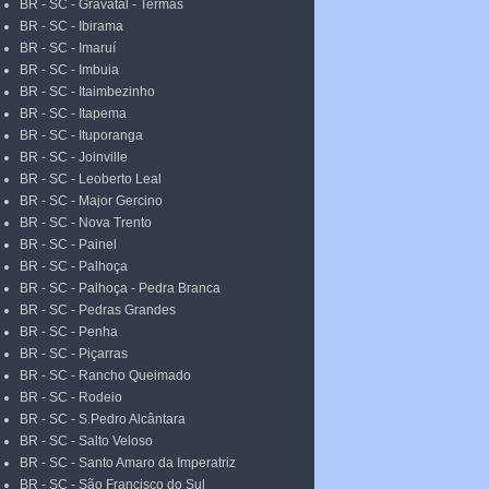
BR - SC - Gravatal - Termas
BR - SC - Ibirama
BR - SC - Imaruí
BR - SC - Imbuia
BR - SC - Itaimbezinho
BR - SC - Itapema
BR - SC - Ituporanga
BR - SC - Joinville
BR - SC - Leoberto Leal
BR - SC - Major Gercino
BR - SC - Nova Trento
BR - SC - Painel
BR - SC - Palhoça
BR - SC - Palhoça - Pedra Branca
BR - SC - Pedras Grandes
BR - SC - Penha
BR - SC - Piçarras
BR - SC - Rancho Queimado
BR - SC - Rodeio
BR - SC - S.Pedro Alcântara
BR - SC - Salto Veloso
BR - SC - Santo Amaro da Imperatriz
BR - SC - São Francisco do Sul