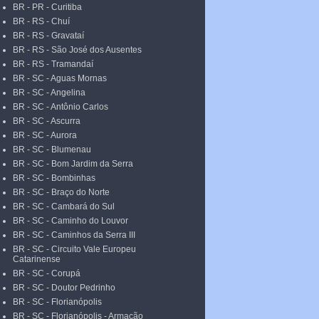
BR - PR - Curitiba
BR - RS - Chuí
BR - RS - Gravataí
BR - RS - São José dos Ausentes
BR - RS - Tramandaí
BR - SC - Aguas Mornas
BR - SC - Angelina
BR - SC - Antônio Carlos
BR - SC - Ascurra
BR - SC - Aurora
BR - SC - Blumenau
BR - SC - Bom Jardim da Serra
BR - SC - Bombinhas
BR - SC - Braço do Norte
BR - SC - Cambará do Sul
BR - SC - Caminho do Louvor
BR - SC - Caminhos da Serra III
BR - SC - Circuito Vale Europeu
Catarinense
BR - SC - Corupá
BR - SC - Doutor Pedrinho
BR - SC - Florianópolis
BR - SC - Florianópolis - Armação